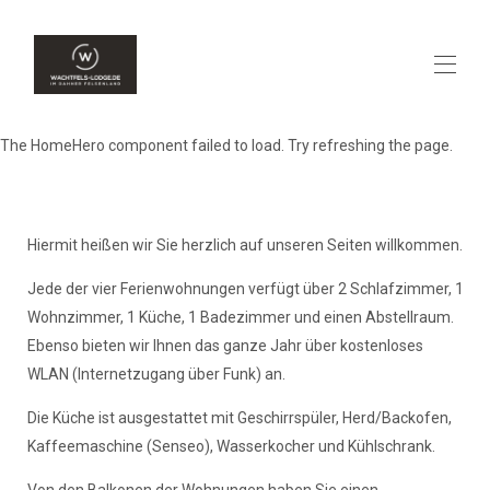
The HomeHero component failed to load. Try refreshing the page.
Zuhause
Übersicht
Verfügbarkeit
Kontakt
Hiermit heißen wir Sie herzlich auf unseren Seiten willkommen.
Lage
Preise
Jede der vier Ferienwohnungen verfügt über 2 Schlafzimmer, 1
Fotos
Wohnzimmer, 1 Küche, 1 Badezimmer und einen Abstellraum.
Bewertungen
Ebenso bieten wir Ihnen das ganze Jahr über kostenloses
WLAN (Internetzugang über Funk) an.
Die Küche ist ausgestattet mit Geschirrspüler, Herd/Backofen,
Kaffeemaschine (Senseo), Wasserkocher und Kühlschrank.
Von den Balkonen der Wohnungen haben Sie einen